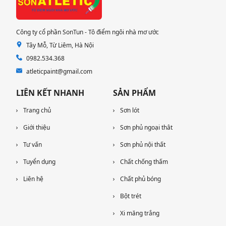
Công ty cổ phần SonTun - Tô điểm ngôi nhà mơ ước
Tây Mỗ, Từ Liêm, Hà Nội
0982.534.368
atleticpaint@gmail.com
LIÊN KẾT NHANH
SẢN PHẨM
Trang chủ
Sơn lót
Giới thiệu
Sơn phủ ngoại thât
Tư vấn
Sơn phủ nội thất
Tuyển dụng
Chất chống thấm
Liên hệ
Chất phủ bóng
Bột trét
Xi măng trắng