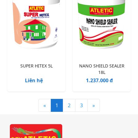
SUPER HITEX 5L
NANO SHIELD SEALER
18L
Liên hệ
1.237.000 đ
«
1
2
3
»