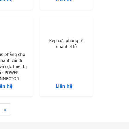
Kẹp cực phẳng rẽ
nhánh 4 lỗ
ực phẳng cho
thanh cái đi
à cực thiết bị
lỗ - POWER
NNECTOR
iên hệ
Liên hệ
»