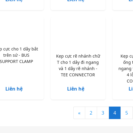
p cực cho 1 dây bắt
trên sứ - BUS
Kẹp cực rẽ nhánh chữ
Kẹp c
SUPPORT CLAMP
T cho 1 dây đi ngang
ống 
và 1 dây rẽ nhánh -
ngang v
TEE CONNECTOR
4 
CO
Liên hệ
Liên hệ
L
«
2
3
4
5